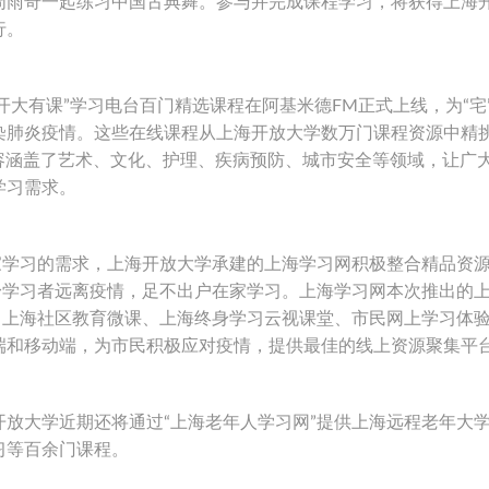
周雨奇一起练习中国古典舞。参与并完成课程学习，将获得上海
行。
“开大有课”学习电台百门精选课程在阿基米德FM正式上线，为“宅
染肺炎疫情。这些在线课程从上海开放大学数万门课程资源中精
，内容涵盖了艺术、文化、护理、疾病预防、城市安全等领域，让广
学习需求。
家学习的需求，上海开放大学承建的上海学习网积极整合精品资
身学习者远离疫情，足不出户在家学习。上海学习网本次推出的
、上海社区教育微课、上海终身学习云视课堂、市民网上学习体
端和移动端，为市民积极应对疫情，提供最佳的线上资源聚集平
放大学近期还将通过“上海老年人学习网”提供上海远程老年大
习等百余门课程。