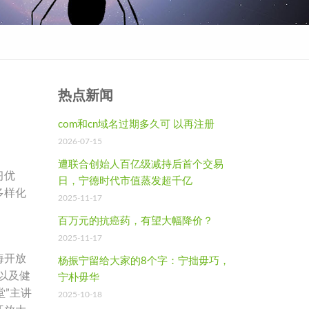
热点新闻
com和cn域名过期多久可 以再注册
2026-07-15
遭联合创始人百亿级减持后首个交易
习优
日，宁德时代市值蒸发超千亿
多样化
2025-11-17
百万元的抗癌药，有望大幅降价？
2025-11-17
海开放
杨振宁留给大家的8个字：宁拙毋巧，
以及健
宁朴毋华
堂”主讲
2025-10-18