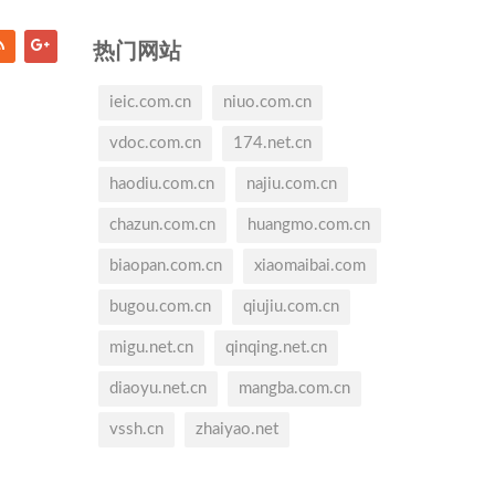
热门网站
ieic.com.cn
niuo.com.cn
vdoc.com.cn
174.net.cn
haodiu.com.cn
najiu.com.cn
chazun.com.cn
huangmo.com.cn
biaopan.com.cn
xiaomaibai.com
bugou.com.cn
qiujiu.com.cn
migu.net.cn
qinqing.net.cn
diaoyu.net.cn
mangba.com.cn
vssh.cn
zhaiyao.net