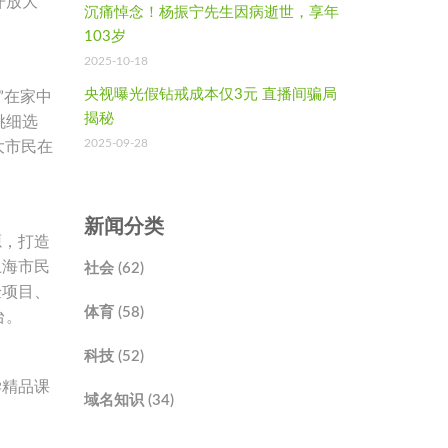
开放大
沉痛悼念！杨振宁先生因病逝世，享年
103岁
2025-10-18
央视曝光假钻戒成本仅3元 直播间骗局
”在家中
揭秘
挑细选
2025-09-28
大市民在
新闻分类
源，打造
上海市民
社会 (62)
验项目、
体育 (58)
台。
科技 (52)
学精品课
域名知识 (34)