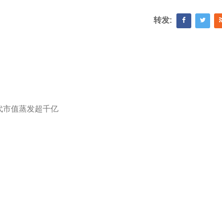
转发:
代市值蒸发超千亿