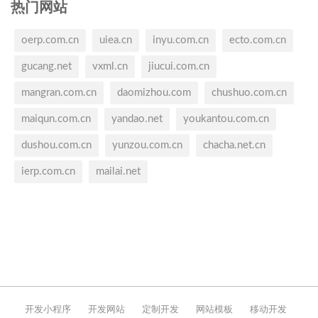
热门网站
oerp.com.cn
uiea.cn
inyu.com.cn
ecto.com.cn
gucang.net
vxml.cn
jiucui.com.cn
mangran.com.cn
daomizhou.com
chushuo.com.cn
maiqun.com.cn
yandao.net
youkantou.com.cn
dushou.com.cn
yunzou.com.cn
chacha.net.cn
ierp.com.cn
mailai.net
开发小程序
开发网站
定制开发
网站模板
移动开发