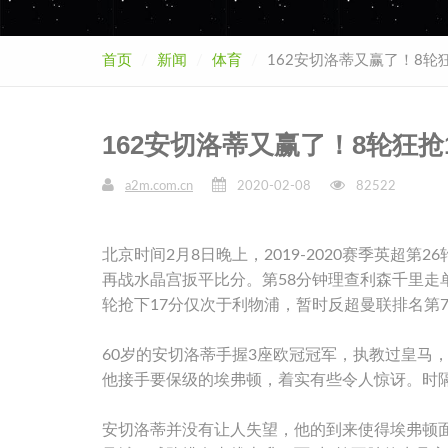
首页
新闻
体育
162安切洛蒂又赢了！8轮
162安切洛蒂又赢了！8轮狂抢
a2m.com.cn
2020-02-08
82522
北京时间2月8日晚上，2019-2020赛季英超
再战水晶宫扳平比分。第58分钟理查利森千里走单
轮抢下17分仅次于利物浦，暂时反超曼联排名第
60岁的安切洛蒂手握3座欧冠冠军，执教过皇马
他接手要保级的埃弗顿，着实有些令人惊讶。时
安切洛蒂并没有让人失望，他的到来使得埃弗顿面貌