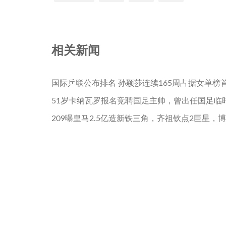
相关新闻
国际乒联公布排名 孙颖莎连续165周占据女单榜
51岁卡纳瓦罗报名竞聘国足主帅，曾出任国足临
209曝皇马2.5亿造新铁三角，齐祖钦点2巨星，