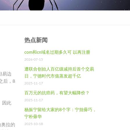
热点新闻
com和cn域名过期多久可 以再注册
2026-07-15
遭联合创始人百亿级减持后首个交易
但易边
日，宁德时代市值蒸发超千亿
之后，8
2025-11-17
百万元的抗癌药，有望大幅降价？
2025-11-17
，因此
杨振宁留给大家的8个字：宁拙毋巧，
宁朴毋华
2025-10-18
迪奥拉的