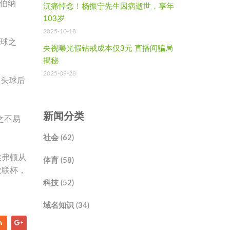
伯纳
沉痛悼念！杨振宁先生因病逝世，享年
103岁
2025-10-18
进球之
央视曝光假钻戒成本仅3元 直播间骗局
揭秘
2025-09-28
场头球后
新闻分类
之不易
社会 (62)
埃弗顿从
体育 (58)
欧联杯，
科技 (52)
域名知识 (34)