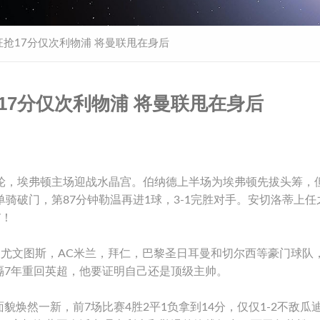
狂抢17分仅次利物浦 将曼联甩在身后
17分仅次利物浦 将曼联甩在身后
第26轮，埃弗顿主场迎战水晶宫。伯纳德上半场为埃弗顿先拔头筹，
骑破门，第87分钟勒温再进1球，3-1完胜对手。安切洛蒂上任
7！
，尤文图斯，AC米兰，拜仁，巴黎圣日耳曼和切尔西等豪门球队
隔7年重回英超，他要证明自己还是顶级主帅。
焕然一新，前7场比赛4胜2平1负拿到14分，仅仅1-2不敌瓜