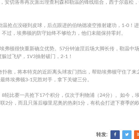
宫，安切洛蒂再次派出理查利森和勒温的锋线组合，西于尔兹松，
勒温抢点没碰到皮球，后点跟进的伯纳德凌空推射建功，1-0！
。不过，埃弗顿的防守始终不够给力，他们未能保持零封。
埃弗顿很快重新确立优势。57分钟迪涅后场大脚长传，勒温中
过飞铲，1V3抽射破门，2-1！
神奇扑救，将本特克的近距离头球攻门挡出，帮助埃弗顿守住了来
最终埃弗顿3-1完胜对手，拿下关键三分。
8轮比赛一共抢下17个积分，仅次于利物浦（24分）。如今，
曼联2分，而且只落后穆里尼奥的热刺1分，有机会打进下赛季的
转发: