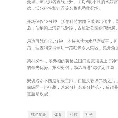
曼城，球队排名直线上升。面对6轮不胜的水晶
德，沃尔科特和迪涅等名将也悉数登场。
开场仅仅18分钟，沃尔科特右路突破送出传中，
后，伯纳德上演霸气滑跪，古迪逊公园瞬间沸腾
易边再战仅仅5分钟，本特克就为水晶宫扳平，但
蹭，理查利森得球后一路狂奔杀入禁区，晃开角度躲
第61分钟，埃弗顿的英格兰国门皮克福德上演
的领先优势。第87分钟，勒温再进1球锁定胜局，
安切洛蒂不愧是顶级主帅，在他执教埃弗顿之后，
保级区一路狂飙，以36分排名积分榜第7，反超
甚至是欧冠！
域名知识
体育
科技
社会