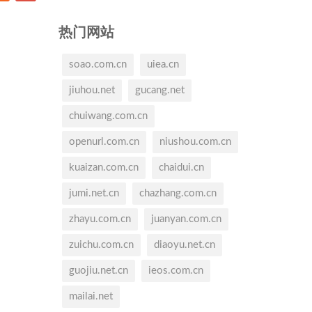
热门网站
soao.com.cn
uiea.cn
jiuhou.net
gucang.net
chuiwang.com.cn
openurl.com.cn
niushou.com.cn
kuaizan.com.cn
chaidui.cn
jumi.net.cn
chazhang.com.cn
zhayu.com.cn
juanyan.com.cn
zuichu.com.cn
diaoyu.net.cn
guojiu.net.cn
ieos.com.cn
mailai.net