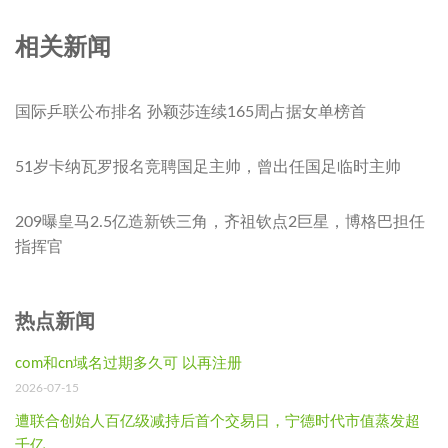
相关新闻
国际乒联公布排名 孙颖莎连续165周占据女单榜首
51岁卡纳瓦罗报名竞聘国足主帅，曾出任国足临时主帅
209曝皇马2.5亿造新铁三角，齐祖钦点2巨星，博格巴担任
指挥官
热点新闻
com和cn域名过期多久可 以再注册
2026-07-15
遭联合创始人百亿级减持后首个交易日，宁德时代市值蒸发超
千亿