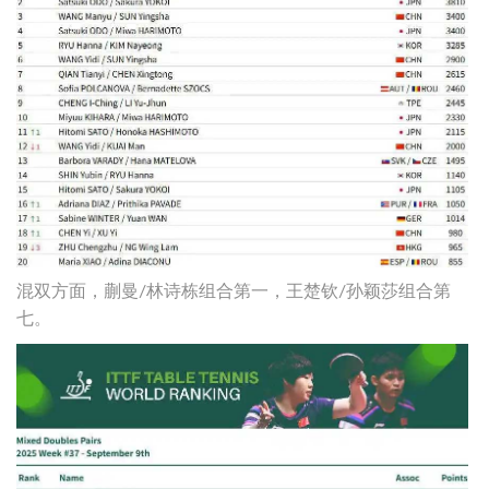
混双方面，蒯曼/林诗栋组合第一，王楚钦/孙颖莎组合第
七。