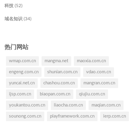
科技 (52)
域名知识 (34)
热门网站
wmap.com.cn
mangma.net
maoxia.com.cn
engeng.com.cn
shunian.com.cn
vdao.com.cn
yuncai.net.cn
chashou.com.cn
mangran.com.cn
ijsp.com.cn
biaopan.com.cn
qiujiu.com.cn
youkantou.com.cn
liaocha.com.cn
maqian.com.cn
sounong.com.cn
playframework.com.cn
ierp.com.cn