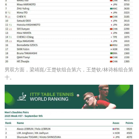
男双方面，梁靖崑/王楚钦组合第六，王楚钦/林诗栋组合第
十。