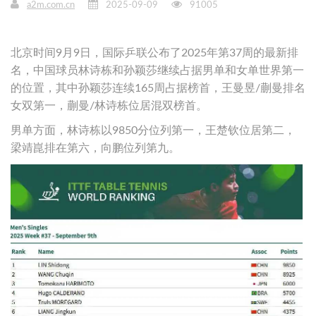
a2m.com.cn
2025-09-09
91005
北京时间9月9日，国际乒联公布了2025年第37周的最新排
名，中国球员林诗栋和孙颖莎继续占据男单和女单世界第一
的位置，其中孙颖莎连续165周占据榜首，王曼昱/蒯曼排名
女双第一，蒯曼/林诗栋位居混双榜首。
男单方面，林诗栋以9850分位列第一，王楚钦位居第二，
梁靖崑排在第六，向鹏位列第九。