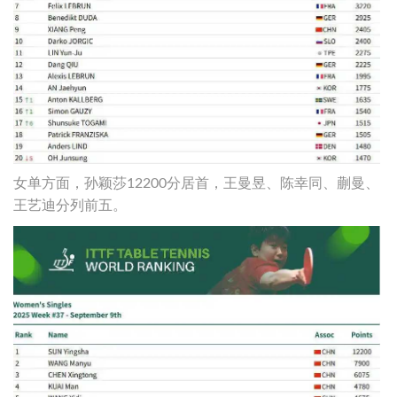
女单方面，孙颖莎12200分居首，王曼昱、陈幸同、蒯曼、
王艺迪分列前五。