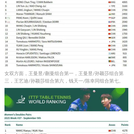
女双方面，王曼昱/蒯曼组合第一，王曼昱/孙颖莎组合第
三，王艺迪/孙颖莎组合第六，钱天一/陈幸同组合第七。