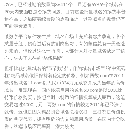
39%，已经过期的数量为86411个，且还有69865个域名在
90天内要面临是否续费问题。目前这些批量域名的续费率普
遍不高，之后随着续费期的逐渐临近，过期域名的数量仍有
可能继续攀升。
某数字平台事件发生后，域名市场上充斥着怨声载道，各个
愁眉苦脸，伤心过后有的割肉出货，有的坚信总有一天会涨
起来的。但经过这么一折腾，大部分人对批量域名缺乏了信
心，失去了以往的“杀伐果断”。
但相比较批量域名的“节节败退”，作为域名市场里的“中流砥
柱”精品域名依旧保持着稳定的价格。例如两数.com在2011
年爆出域名11.com以人民币334万元成交并成为当年的高价
域名，反观现在，国内终端启用的域名60.com是以1000比
特币价格购买，按照当时比特币的行情换算成人民币，这笔
交易超过4000万元，两数.com的行情较之2011年已经涨了
数倍。这也是因为精品拼音域名包括双拼、三拼都是价值投
资的典型代表，拥有明确的含义和应用场景，在国内十分吃
香，终端市场应用率高，潜力较大。