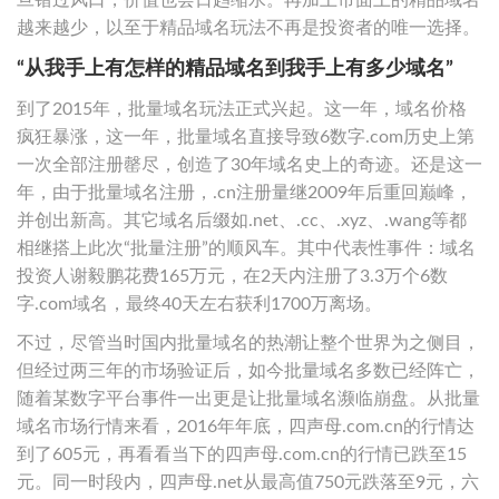
越来越少，以至于精品域名玩法不再是投资者的唯一选择。
“从我手上有怎样的精品域名到我手上有多少域名”
到了2015年，批量域名玩法正式兴起。这一年，域名价格
疯狂暴涨，这一年，批量域名直接导致6数字.com历史上第
一次全部注册罄尽，创造了30年域名史上的奇迹。还是这一
年，由于批量域名注册，.cn注册量继2009年后重回巅峰，
并创出新高。其它域名后缀如.net、.cc、.xyz、.wang等都
相继搭上此次“批量注册”的顺风车。其中代表性事件：域名
投资人谢毅鹏花费165万元，在2天内注册了3.3万个6数
字.com域名，最终40天左右获利1700万离场。
不过，尽管当时国内批量域名的热潮让整个世界为之侧目，
但经过两三年的市场验证后，如今批量域名多数已经阵亡，
随着某数字平台事件一出更是让批量域名濒临崩盘。从批量
域名市场行情来看，2016年年底，四声母.com.cn的行情达
到了605元，再看看当下的四声母.com.cn的行情已跌至15
元。同一时段内，四声母.net从最高值750元跌落至9元，六