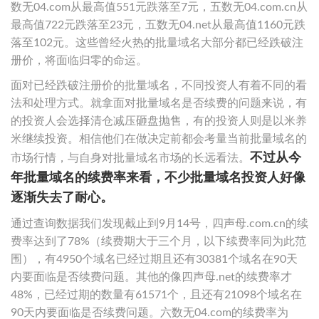
数无04.com从最高值551元跌落至7元，五数无04.com.cn从
最高值722元跌落至23元，五数无04.net从最高值1160元跌
落至102元。这些曾经火热的批量域名大部分都已经跌破注
册价，将面临归零的命运。
面对已经跌破注册价的批量域名，不同投资人有着不同的看
法和处理方式。就拿面对批量域名是否续费的问题来说，有
的投资人会选择清仓减压砸盘抛售，有的投资人则是以米养
米继续投资。相信他们在做决定前都会考量当前批量域名的
不过从今
市场行情，与自身对批量域名市场的长远看法。
年批量域名的续费率来看，不少批量域名投资人好像
逐渐失去了耐心。
通过查询数据我们发现截止到9月14号，四声母.com.cn的续
费率达到了78%（续费期大于三个月，以下续费率同为此范
围），有4950个域名已经过期且还有30381个域名在90天
内要面临是否续费问题。其他的像四声母.net的续费率才
48%，已经过期的数量有61571个，且还有21098个域名在
90天内要面临是否续费问题。六数无04.com的续费率为