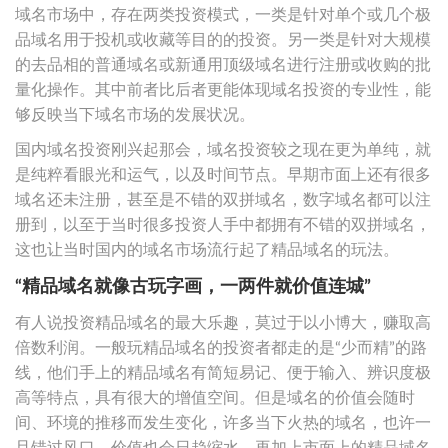
域名市场中，存在两类投资模式，一类是针对单个或几个极
品域名用于投机或收藏等目的的投资。另一类是针对大规模
的去品相的普通域名或新通用顶级域名进行注册或收购的批
量化操作。其中前者比后者更能体现域名投资的专业性，能
够反映当下域名市场的发展状况。
国内域名投资刚兴起那会，域名投资较之现在更为单纯，就
是纯粹看眼光和运气，以及时间节点。早期市面上还有很多
域名还未注册，甚至是不错的双拼域名，数字域名都可以注
册到，以至于当时很多投资人手中都拥有不错的双拼域名，
这也让当时国内的域名市场流行起了精品域名的玩法。
“精品域名就像古玩字画，一两件就价值连城”
有人说投资精品域名的最大乐趣，莫过于以小博大，赚取高
倍数利润。一般玩精品域名的投资者都走的是“少而精”的路
线，他们手上的精品域名有简短易记、便于输入、辨识度极
高等特点，具有很大的增值空间。但是域名的价值会随时
间、环境的推移而发生变化，许多当下火热的域名，也许一
旦错过风口，价值也会日趋缩水。再加上市面上的精品域名