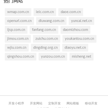
热门网站
wmap.com.cn
ieic.com.cn
daoe.com.cn
openurl.com.cn
diuwang.com.cn
yuncai.net.cn
ijsp.com.cn
fanfang.com.cn
daomizhou.com
jimou.com.cn
zuichu.com.cn
youkantou.com.cn
wjiu.com.cn
dingding.org.cn
diaoyu.net.cn
qingshou.com.cn
yunzou.com.cn
misheng.net
开发小程序
开发网站
定制开发
网站模板
移动开发